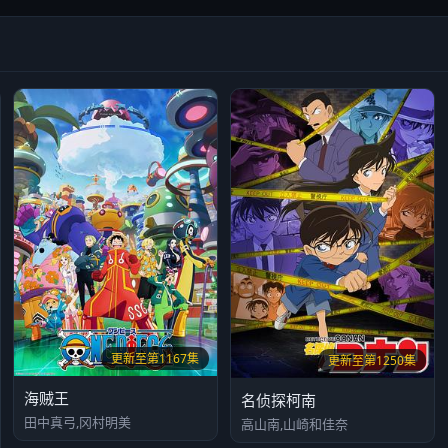
更新至第1167集
更新至第1250集
海贼王
名侦探柯南
田中真弓,冈村明美
高山南,山崎和佳奈