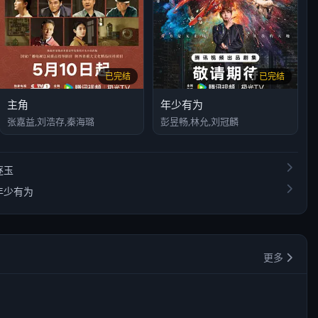
已完结
已完结
主角
年少有为
张嘉益,刘浩存,秦海璐
彭昱畅,林允,刘冠麟
逐玉
年少有为
更多