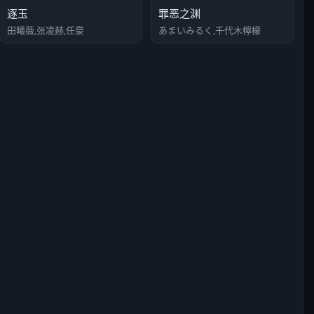
逐玉
罪恶之渊
田曦薇,张凌赫,任豪
あまいみるく,千代木檸檬