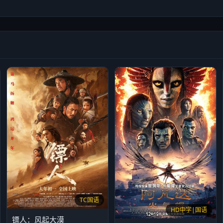
TC国语
HD中字|国语
镖人：风起大漠