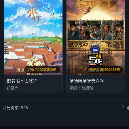
更新至20260306期
更新至20260623期
跟着书本去旅行
哈哈哈哈哈第六季
纪录片
邓超,陈赫,鹿晗
龙兄虎弟1993