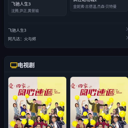
飞驰人生3
金妮弗·古德温,杰森·贝特曼
沈腾,尹正,黄景瑜
飞驰人生3
阿凡达：火与烬
电视剧