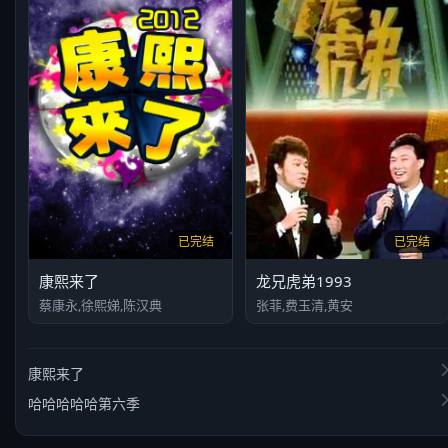
已完结
已完结
康熙来了
龙兄虎弟1993
蔡康永,徐熙娣,陈汉典
张菲,费玉清,黄安
康熙来了
哈哈哈哈哈第六季