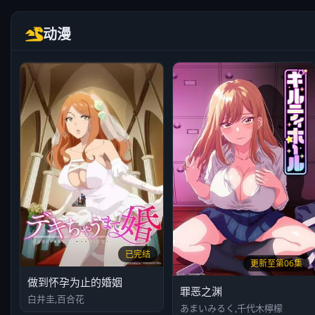
动漫
已完结
更新至第06集
做到怀孕为止的婚姻
罪恶之渊
白井圭,百合花
あまいみるく,千代木檸檬