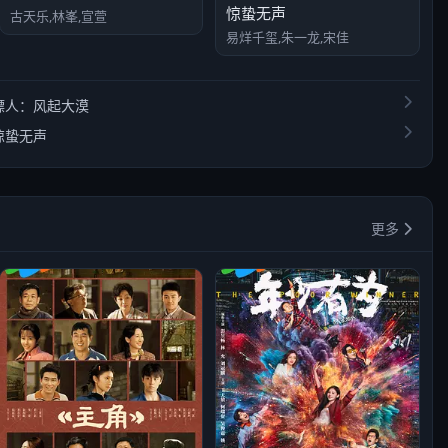
惊蛰无声
古天乐,林峯,宣萱
易烊千玺,朱一龙,宋佳
镖人：风起大漠
惊蛰无声
更多