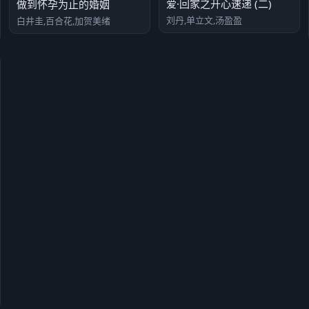
爱·回家之开心速递 (二)
做到怀孕为止的婚姻
刘丹,单立文,汤盈盈
白井圭,百合花,加贺美绪