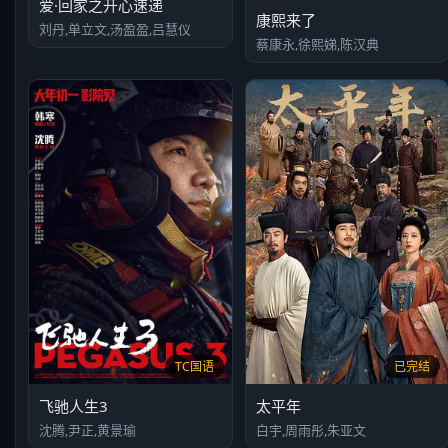
爱·回家之开心速递
康熙来了
刘丹,单立文,汤盈盈,吕慧仪
蔡康永,徐熙娣,陈汉典
TC国语
已完结
飞驰人生3
太平年
沈腾,尹正,黄景瑜
白宇,周雨彤,朱亚文