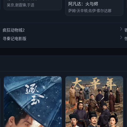
阿凡达：火与烬
吴京,谢霆锋,于适
萨姆·沃辛顿,佐伊·索尔达娜
疯狂动物城2
寻秦记电影版