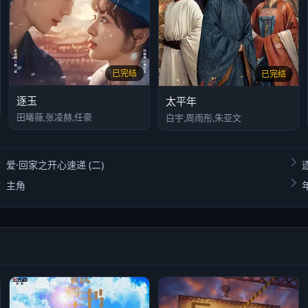
已完结
已完结
逐玉
太平年
田曦薇,张凌赫,任豪
白宇,周雨彤,朱亚文
爱·回家之开心速递 (二)
主角