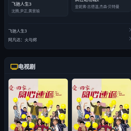
飞驰人生3
金妮弗·古德温,杰森·贝特曼
沈腾,尹正,黄景瑜
飞驰人生3
阿凡达：火与烬
电视剧