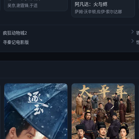
阿凡达：火与烬
吴京,谢霆锋,于适
萨姆·沃辛顿,佐伊·索尔达娜
疯狂动物城2
寻秦记电影版