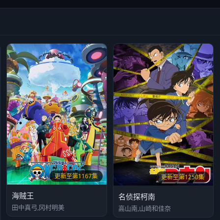
更新至第1167集
更新至第1250集
海贼王
名侦探柯南
田中真弓,冈村明美
高山南,山崎和佳奈