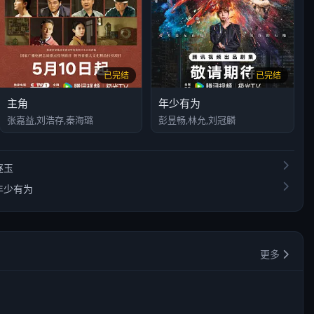
已完结
已完结
主角
年少有为
张嘉益,刘浩存,秦海璐
彭昱畅,林允,刘冠麟
逐玉
年少有为
更多