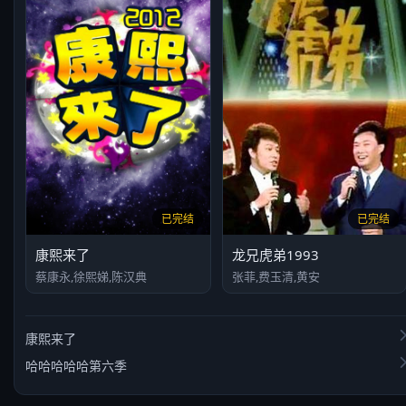
已完结
已完结
康熙来了
龙兄虎弟1993
蔡康永,徐熙娣,陈汉典
张菲,费玉清,黄安
康熙来了
哈哈哈哈哈第六季