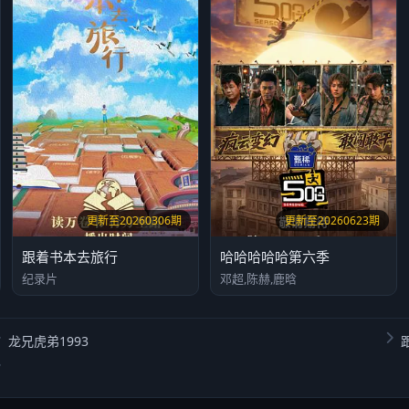
更新至20260306期
更新至20260623期
跟着书本去旅行
哈哈哈哈哈第六季
纪录片
邓超,陈赫,鹿晗
龙兄虎弟1993