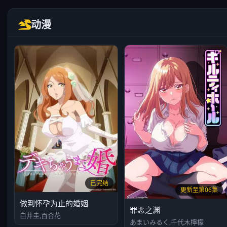
动漫
已完结
更新至第06集
做到怀孕为止的婚姻
罪恶之渊
白井圭,百合花
あまいみるく,千代木檸檬