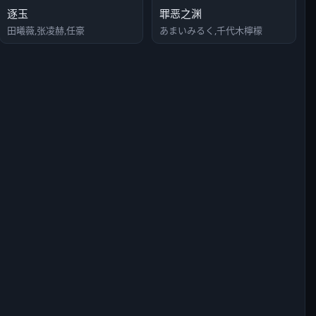
逐玉
罪恶之渊
田曦薇,张凌赫,任豪
あまいみるく,千代木檸檬