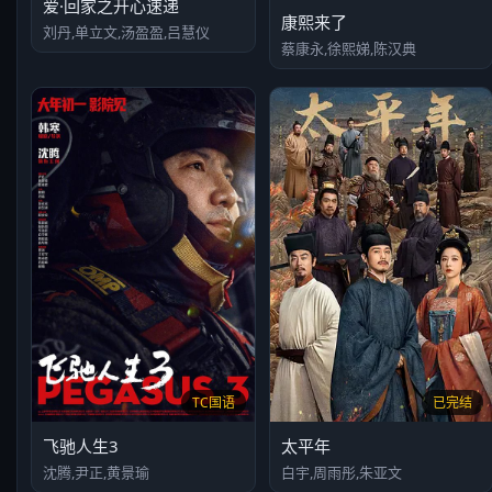
爱·回家之开心速递
康熙来了
刘丹,单立文,汤盈盈,吕慧仪
蔡康永,徐熙娣,陈汉典
TC国语
已完结
飞驰人生3
太平年
沈腾,尹正,黄景瑜
白宇,周雨彤,朱亚文