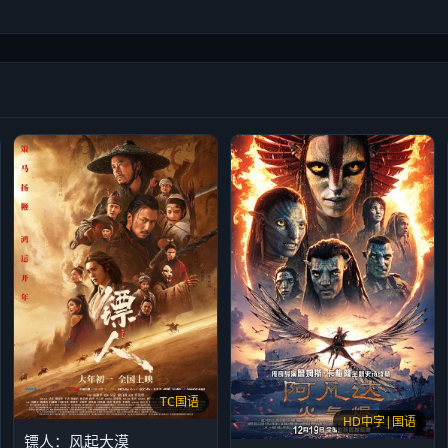
TC国语
HD中字|国语
镖人：风起大漠