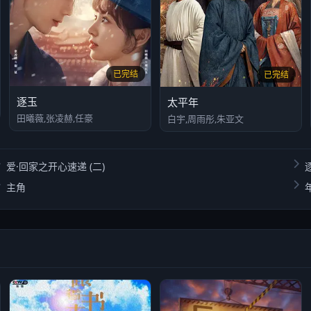
已完结
已完结
逐玉
太平年
田曦薇,张凌赫,任豪
白宇,周雨彤,朱亚文
爱·回家之开心速递 (二)
主角