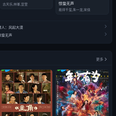
惊蛰无声
古天乐,林峯,宣萱
易烊千玺,朱一龙,宋佳
镖人：风起大漠
惊蛰无声
更多