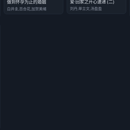
爱·回家之开心速递 (二)
做到怀孕为止的婚姻
刘丹,单立文,汤盈盈
白井圭,百合花,加贺美绪